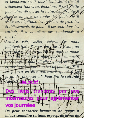
et beaucoup senti, aussi Liszt recherche-t-il
avidement toutes les émotions. Il se collette
pour ainsi dire, avec la nature souffrante, il
épie le langage de toutes les douleurs. Il
visite les hôpitaux, les maisons de jeux, les
établissements de fous. – Il descend dans les
cachots, il a vu même des condamnés à
mort !
Peindre, voir, visiter, épier... Ces mots
pointent toute l’importance de la vision, au
sens physiologique du terme, dans le mode
d’être du jeune Liszt mais aussi – comment
notre psyché pourrait-elle séparer existence
et musique ? - dans son jeu de pianiste. Et il
ne pourra en être autrement quant à sa
façon de composer …"
Pour lire la suite de
Cliquez ici
l'article
Des liens transmis par nos
internautes pour agrémenter
vos journées
On peut consacrer beaucoup de temps à
mieux connaître certains aspects de la vie de