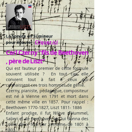
La Sonate en Si mineur
Cliquez ici
pour écouter
Carl Czerny "fils de Beethoven
, père de Liszt"
Qui est l’auteur premier de cette formule
souvent utilisée ? En tout cas, elle
convient tout à fait à ceux qui
connaissent ces trois hommes de génie.
Czerny, pianiste, pédagogue, compositeur
est né à Vienne en 1791 et mort dans
cette même ville en 1857. Pour rappel :
Beethoven
1770-1827
, Liszt
1811- 1886
Enfant prodige, il fut l’élève d’Hummel,
Salieri et de Beethoven qui lui donna des
cours deux fois par semaine de 1801 à
1803.