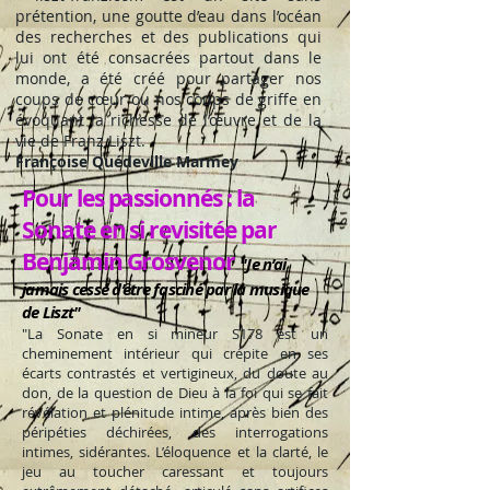
prétention, une goutte d’eau dans l’océan
des recherches et des publications qui
lui ont été consacrées partout dans le
monde, a été créé pour partager nos
coups de cœur ou nos coups de griffe en
évoquant la richesse de l’œuvre et de la
vie de Franz Liszt.
Françoise Quédeville Marmey
Pour les passionnés : la
Sonate en si revisitée par
Benjamin Grosvenor
"Je n’ai
jamais cessé d’être fasciné par la musique
de Liszt"
"La Sonate en si mineur S178 est un
cheminement intérieur qui crépite en ses
écarts contrastés et vertigineux, du doute au
don, de la question de Dieu à la foi qui se fait
révélation et plénitude intime, après bien des
péripéties déchirées, des interrogations
intimes, sidérantes. L’éloquence et la clarté, le
jeu au toucher caressant et toujours