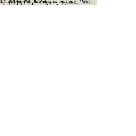
Lettres d'un Bachelier ès musique,
11ieme
lettre, la
Sainte Cécile
de
Raphaël
Liszt compositeur inspiré par Sainte
Cécile :
une
transcription
pour piano
librement inspirée de la
Messe de Sainte
Cécile de Gounod
, et
La légende de Sainte
Cécile
Cliquez ici
Pour en savoir plus
De l'interprétation des œuvres
Une internaute qui a participé au festival des
Lisztomanias à Châteauroux, s'est exprimée
sur la trop grande rapidité d'exécution des
concertistes pensant réaliser une prouesse
technique utile à leur image. " Il y a une grande
mode aujourd'hui chez les jeunes interprètes,
c'est de jouer le plus vite possible, et de faire le
plus de mouvements possibles avec le corps, le
visage, et les yeux en tournant la tête vers le
public afin d'être vu…"
Pour accéder à son post avec la réponse de
liszt-franz.com
Cliquez ici
L
es femmes de Liszt, thème du festival