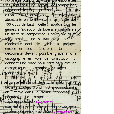
Au titre de compositeur, Czerny a élaboré dès
ses sept ans une activité de composition
dépassant les 800 opus sans parler d’une
œuvre non recensée, soit une œuvre plus
abondante en termes d’opus que celle des
700 opus de Liszt ! Celle-ci aborde tous les
genres, à l’exception de l’opéra, en parallèle à
un traité de composition. Une œuvre d’une
telle ampleur ne saurait avoir toute la
médiocrité dont de nombreux préjugés
encore en cours l’accablent. Une lente
découverte devient possible grâce à une
discographie en voie de constitution lui
donnant une place pour certains à côté de
compositeurs comme Schubert et
Mendelsohn.
L’article d’Alain Bernon se veut simple
esquisse et survol devant l’ampleur de la
tâche afin d’approfondir votre connaissance
de Czerny dans la double approche du
pédagogue et du compositeur.
Cliquez ici
Pour lire la suite
voir aussi Czerny Liszt et Beethoven dans
Cliquez ici
la rubrique "autour de Liszt"