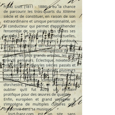
Franz Liszt
(1811 - 1886)
a eu la chance
de parcourir les trois-quarts du XIXème
siècle et de constituer, en raison de son
extraordinaire et unique personnalité, un
fil conducteur qui permet d’appréhender
l’ensemble de son siècle sous toutes ses
facettes, artistiques, intellectuelles,
humanitaires et politiques. Surdoué,
érudit, boulimique de savoir, il eut des
relations avec toute l’intelligentsia de son
époque, les plus grands artistes, les plus
grands penseurs. Éclectique, novateur, il
nous emmène dans les siècles passés et
dans ceux de l’avenir inspirant plusieurs
courants majeurs de la musique
moderne. Pianiste, compositeur, chef
d’orchestre, professeur, on a tendance à
oublier qu’il fut aussi un écrivain
prolifique
pour des œuvres de qualité.
Enfin, européen et grand voyageur il
s’imprégna de multiples cultures qu’il
transcrivit dans sa musique.
liszt-franz.com est un site sans