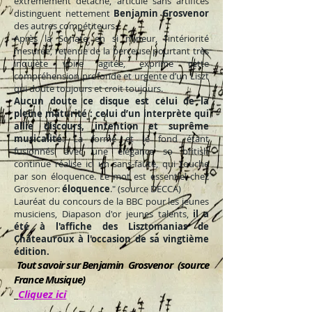
extrêmement détaché, articulé sans artifices
distinguent nettement
Benjamin Grosvenor
des autres compétiteurs.
Après la Sonate en si mineur, l’intériorité
mesurée, retenue de la berceuse pourtant très
inquiète voire agitée, exprime cette
compréhension profonde et urgente d’un Liszt
qui doute toujours et croit toujours.
Aucun doute ce disque est celui de la
pleine maturité : celui d’un interprète qui
allie discours, intention et suprême
musicalité
. La forme et le fond étant
fusionnés avec une élégance so british
continue réalise ici un sans-faute, qui touche
par son éloquence. Le mot est essentiel chez
Grosvenor:
éloquence
." (source DECCA)
Lauréat du concours de la BBC pour les jeunes
musiciens, Diapason d'or jeunes talents,
il a
été à l'affiche des Lisztomanias de
Châteauroux à l'occasion de sa vingtième
édition.
Tout savoir sur Benjamin Grosvenor
(source
France Musique)
Cliquez ici