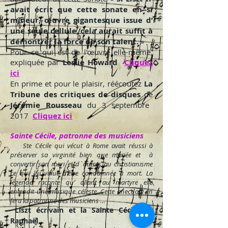
avait écrit que cette sonate en si
mineur, œuvre gigantesque issue d’
une seule cellule, cela aurait suffit à
démontrer la force de son talent.
»
Pour ce qui est de l'œuvre elle-même,
expliquée par
Leslie Howard
Cliquez
ici
En prime et pour le plaisir, réécoutez
La
Tribune des critiques de disques
de
Jérémie Rousseau
du 3 septembre
2017
Cliquez ici
Sainte Cécile, patronne des musiciens
Ste Cécile qui vécut à Rome avait réussi à
préserver sa virginité bien que mariée et à
convertir son mari et d´autres au christianisme
ce qui lui valut d'être condamnée à mort. La
légende raconte qu’ allant au martyre elle
entendit une musique céleste. Cette anecdote en
fera la patronne des musiciens …
Liszt écrivain et la Sainte Cécile de
Raphaël