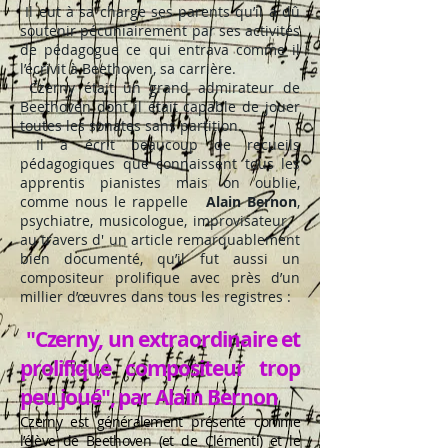
Il eut à sa charge ses parents qu’il a dû
soutenir pécuniairement par ses activités
de pédagogue ce qui entrava comme il
l’écrivit à Beethoven, sa carrière.
Czerny était un grand admirateur de
Beethoven dont il était capable de jouer
toutes les sonates sans partition.
Il a écrit beaucoup de recueils
pédagogiques que connaissent tous les
apprentis pianistes mais on oublie,
comme nous le rappelle
Alain Bernon
,
psychiatre, musicologue, improvisateur,
au travers d' un article remarquablement
bien documenté, qu’il fut aussi un
compositeur prolifique avec près d’un
millier d’œuvres dans tous les registres :
"Czerny, un extraordinaire et
prolifique compositeur trop
peu joué", par Alain Bernon
Czerny est généralement présenté comme
l’élève de Beethoven (et de Clémenti) et le