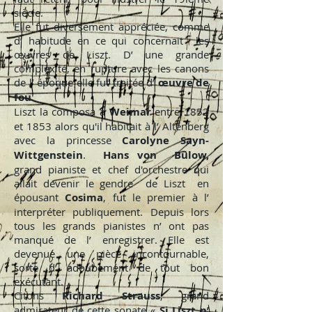
siècle.
Elle fut diversement appréciée, comme
d’ habitude en ce qui concernait les
œuvres de Liszt. D’ une grande
complexité, en rupture avec les canons
de l’ époque elle fut traitée d’
œuvre de
fou
.
Liszt la composa à
Weimar
entre 1852
et 1853 alors qu'il habitait à l’ Altenberg
avec la princesse
Carolyne Sayn-
Wittgenstein
.
Hans von Bülow,
grand pianiste et chef d'orchestre qui
allait devenir le gendre de Liszt en
épousant
Cosima
, fut le premier à l’
interpréter publiquement. Depuis lors
tous les grands pianistes n’ ont pas
manqué de l’ enregistrer. Elle est
devenue une pièce incontournable,
sorte d’ adoubement de tout bon
exécutant.
Citons
Richard Strauss
, grand
admirateur de cette sonate «
Si Liszt n’