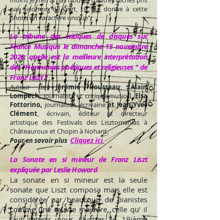
moins je n’en ai pas trouvé) d’autres clichés pris
par Salomon de Liszt, ce qui donne à cette
photo un caractère unique".
La tribune des critiques de disques sur
France Musique le dimanche 15 novembre
2020: quelle est la meilleure interprétation
des "Harmonies poétiques et religieuses " de
Franz Liszt ?
A
utour de
Jérémie
Rousseau
;
Alain
Lompech,
journaliste et critique musical,
Elsa
Fottorino,
journaliste, écrivaine
et Jean-Yves
Clément
, écrivain, éditeur et directeur
artistique des Festivals des Lisztomanias à
Châteauroux et Chopin à Nohant.
Cliquez ici
Pour en savoir plus
La Sonate en si mineur de Franz Liszt
expliquée par Leslie Howard
La sonate en si mineur est la seule
sonate que Liszt composa mais elle est
considérée par beaucoup de pianistes
comme une œuvre majeure, celle qu’ il
faut retenir pour illustrer le 19ième