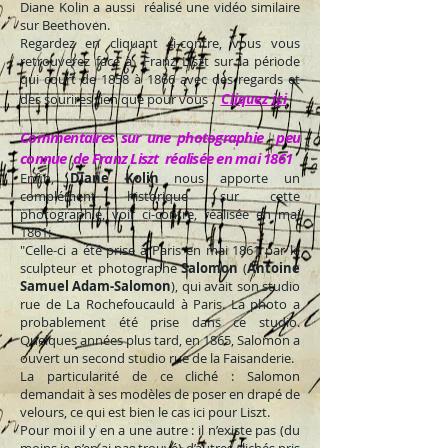
Diane Kolin a aussi réalisé une vidéo similaire
sur Beethoven.
Regardez en cliquant ci-contre, vous vous
retrouverez face à Franz Liszt sur la période
qui court de 1858 à 1866 avec des regards et
Cliquez ici
des sourires rien que pour vous .
Commentaires sur une photographie peu
connue de Franz Liszt réalisée en mai 1861
Enfin,
Diane Kolin
nous apporte un
complément historique sur cette
photographie, voir ci-contre, réalisée en mai
1861:
"Celle-ci a été prise à Paris en mai 1861 par le
sculpteur et photographe
Salomon
(
Antoine
Samuel Adam-Salomon
), qui avait son studio
rue de La Rochefoucauld à Paris. La photo a
probablement été prise dans ce studio.
Quelques années plus tard, en 1865, Salomon a
ouvert un second studio rue de la Faisanderie.
La particularité de ce cliché : Salomon
demandait à ses modèles de poser en drapé de
velours, ce qui est bien le cas ici pour Liszt.
Pour moi il y en a une autre : il n’existe pas (du