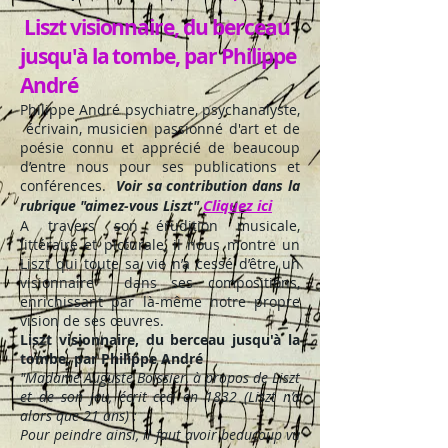
Liszt visionnaire, du berceau
jusqu'à la tombe, par Philippe
André
Philippe André psychiatre, psychanalyste,
écrivain, musicien passionné d'art et de
poésie connu et apprécié de beaucoup
d’entre nous pour ses publications et
conférences.
Voir sa contribution dans la
Cliquez ici
rubrique "aimez-vous Liszt"
A travers son érudition musicale,
littéraire et picturale, il nous montre un
Liszt qui toute sa vie n’a cessé d’être un
visionnaire dans ses compositions,
enrichissant par là-même notre propre
vision de ses œuvres.
Liszt visionnaire, du berceau jusqu'à la
tombe, par Philippe André
"Madame Auguste Boissier, à propos de Liszt
et de son jeu, écrit ceci en 1832 (Liszt n’a
alors que 21 ans) :
Pour peindre ainsi, il faut avoir beaucoup vu