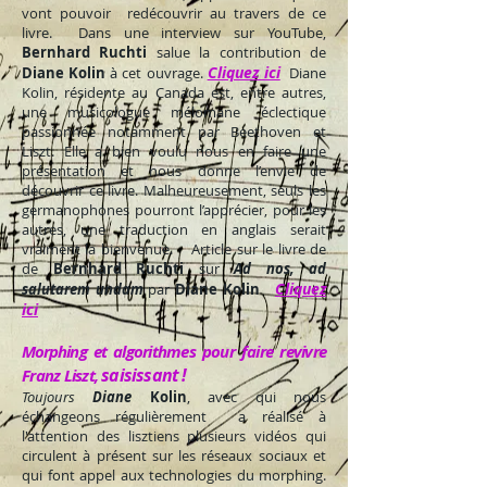
vont pouvoir redécouvrir au travers de ce
livre. Dans une interview sur YouTube,
Bernhard Ruchti
salue la contribution de
Cliquez ici
Diane Kolin
à cet ouvrage.
Diane
Kolin, résidente au Canada est, entre autres,
une musicologue mélomane éclectique
passionnée notamment par Beethoven et
Liszt. Elle a bien voulu nous en faire une
présentation et nous donne l’envie de
découvrir ce livre. Malheureusement, seuls les
germanophones pourront l’apprécier, pour les
autres, une traduction en anglais serait
vraiment la bienvenue. Article sur le livre de
de
Bernhard Ruchti
sur
Ad nos, ad
Cliquez
salutarem undam
par
Diane Kolin
ici
Morphing
et algorithmes pour faire revivre
saisissant !
Franz Liszt,
Toujours
Diane
Kolin
, avec qui nous
échangeons régulièrement a réalisé à
l'attention des lisztiens plusieurs vidéos qui
circulent à présent sur les réseaux sociaux et
qui font appel aux technologies du morphing.