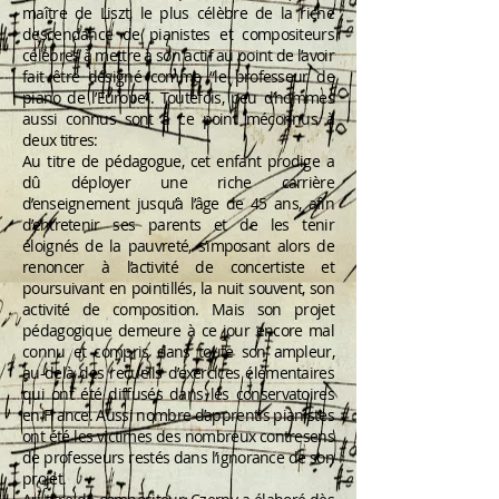
maître de Liszt, le plus célèbre de la riche
descendance de pianistes et compositeurs
célèbres à mettre à son actif au point de l’avoir
fait être désigné comme “le professeur de
piano de l’Europe”. Toutefois, peu d’hommes
aussi connus sont à ce point méconnus à
deux titres:
Au titre de pédagogue, cet enfant prodige a
dû déployer une riche carrière
d’enseignement jusqu’à l’âge de 45 ans, afin
d’entretenir ses parents et de les tenir
éloignés de la pauvreté, s’imposant alors de
renoncer à l’activité de concertiste et
poursuivant en pointillés, la nuit souvent, son
activité de composition. Mais son projet
pédagogique demeure à ce jour encore mal
connu et compris dans toute son ampleur,
au-delà des recueils d’exercices élémentaires
qui ont été diffusés dans les conservatoires
en France. Aussi nombre d’apprentis pianistes
ont été les victimes des nombreux contresens
de professeurs restés dans l’ignorance de son
projet.