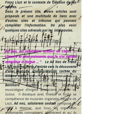
Franz Liszt et le contexte de création de ses
œuvres.
Dans le présent site, divers articles sont
proposés et une multitude de liens avec
d'autres sites et tribunes qui peuvent
compléter l'information. De plus voici
quelques sites adressés par les internautes.
Voir commentaires xxxxxx (test)
Ad nos, ad salutarem undam de Liszt "...
L'
œuvre
la plus puissante que j'e n'ai jamais
entendue à l'orgue ... "
Le Ad Nos de Franz
Liszt comme porte d’entrée vers la découverte
d’une pratique d’interprétation cachée du
XIXème siècle.
Traduction du titre (voir photo ci-
contre) du dernier ouvrage, en allemand, de
Bernhard Ruchti,
pianiste, organiste,
musicologue d'origine américaine résident en
Suisse
. Il dissèque avec finesse et toute sa
compétence de musicien organiste, l’œuvre de
Liszt,
Ad nos, salutarem undam
composé en
1850 à Weimar, que tous les organistes
mélomanes connaissent, apprécient et qu’ ils