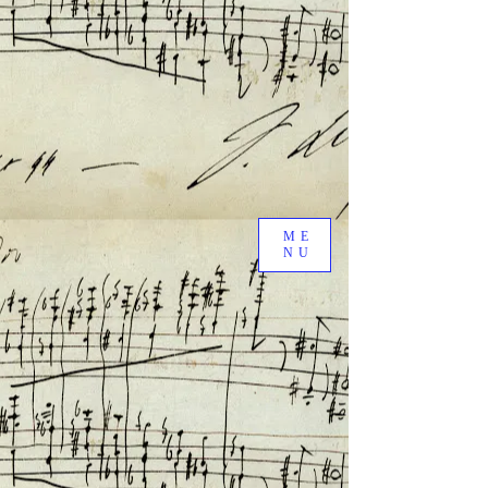
ME
NU