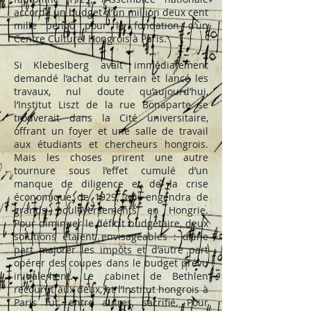
accorda un budget d’un million deux cent
mille pengő pour la fondation d’un
Centre Culturel Hongrois à Paris.
Si Klebeslberg avait immédiatement
demandé l’achat du terrain et lancé les
travaux, nul doute qu’aujourd’hui,
l’Institut Liszt de la rue Bonaparte se
trouverait dans la Cité universitaire,
offrant un foyer et une salle de travail
aux étudiants et chercheurs hongrois.
Mais les choses prirent une autre
tournure sous l’effet cumulé d’un
manque de diligence et de la crise
économique de 1929, qui engendra de
grands bouleversements en Hongrie.
Pour diminuer le déficit budgétaire, deux
solutions étaient envisageables : d’une
part majorer les impôts et d’autre part
opérer des coupes dans le budget prévu
initialement. Le cabinet de Bethlen
recourut aux deux, et l’Institut hongrois à
Paris fut, entre autres, sacrifié. Pour