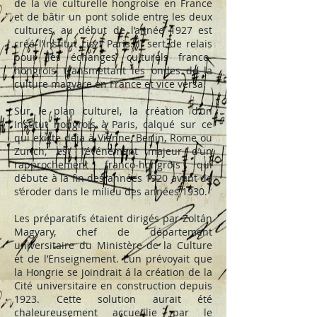
de la vie culturelle hongroise en France
et de bâtir un pont solide entre les deux
cultures, au début de l’année 1927 est
créé l’Institut Liszt Paris. Il sert de relais
pour les échanges culturels franco-
hongrois, transmettant les ondes de la
culture magyare en France et vice versa.
Sur le plan culturel, la création d’un
Institut hongrois à Paris, calqué sur ce
qui existe déjà à Vienne, Berlin, Rome ou
Zurich, est l’événement majeur d’un
rapprochement franco-hongrois qui
débute à la fin des années 1920 avant de
s’éroder dans le milieu des années 1930.
Les préparatifs étaient dirigés par Zoltán
Magyary, chef de département
universitaire du Ministère de la Culture
et de l’Enseignement. L’un prévoyait que
la Hongrie se joindrait á la création de la
Cité universitaire en construction depuis
1923. Cette solution aurait été
chaleureusement accueillie par le