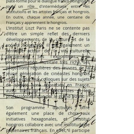
plate-forme pour le dialogue franco-hongrois, il
joue un rôle d'intermédiaire entre les
institutions et les artistes français et hongrois.
En outre, chaque année, une centaine de
Français y apprennent le hongrois.
L'Institut Liszt Paris ne se contente pas
d'être un simple reflet des derniers
développements de la culture et de la
société hongroise, il est également un
véritable acteur de la vie culturelle
parisienne. Ses expositions, sa
programmation musicale très riche, ses
projections régulières des œuvres de la
jeune génération de cinéastes hongrois
et ses audacieux colloques sur des sujets
de société sont appréciés en France,
aussi bien par les spécialistes et les
professionnels que par le grand public.
Son programme d'activités offre
également une place de choix aux
initiatives hexagonales, et l'Institut
hongrois collabore avec une multitude de
partenaires français. En effet, il participe