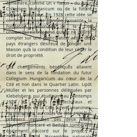
éphémère, comme un « fœtus » du futur
Collegium Hungaricum ou de la future
Maison hongroise. En 1928 cette idée se
confirme puisque l’année suivante, la
Fondation nationale de la Cité
universitaire comprend qu’elle ne pourra
compter sur une participation active des
pays étrangers désireux de fonder une
Maison qu’à la condition de leur céder le
droit de propriété.
Ces changements bénéfiques allaient
dans le sens de la fondation du futur
Collegium Hungaricum au cœur de la
Cité et non dans le Quartier Latin. Lipót
Müller et les personnes déléguées par
Klebelsberg, qui étudiaient au printemps
1929 les projets architecturaux et
fonctionnels de la Cité, furent unanimes.
Parallèlement, au cours de l’été 1929, les
premiers ministres des deux Etats,
Raymond Poincaré et Bethlen tombèrent
également d’accord sur le projet. A
l’automne 1929, l’Assemblée nationale