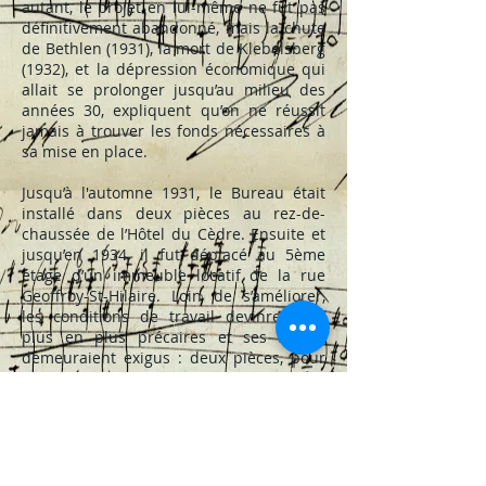
autant, le projet en lui-même ne fut pas
définitivement abandonné, mais la chute
de Bethlen (1931), la mort de Klebelsberg
(1932), et la dépression économique qui
allait se prolonger jusqu’au milieu des
années 30, expliquent qu’on ne réussit
jamais à trouver les fonds nécessaires à
sa mise en place.
Jusqu’à l'automne 1931, le Bureau était
installé dans deux pièces au rez-de-
chaussée de l’Hôtel du Cèdre. Ensuite et
jusqu’en 1934, il fut déplacé au 5ème
étage d’un immeuble locatif de la rue
Geoffroy-St-Hilaire. Loin de s’améliorer,
les conditions de travail devinrent de
plus en plus précaires et ses locaux
demeuraient exigus : deux pièces, pour
une surface totale de seulement 40 m2.
Autre conséquence de la crise
économique, le budget de l’Institut fut
également diminué.
Une fois que la conjoncture économique