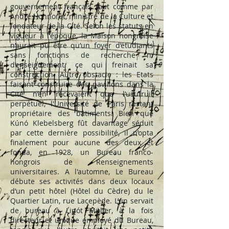
gouvernement français tout comme par
André Honnorat, ministre de la Culture et
fondateur de la Cité. Selon les statuts en
vigueur à l'époque, la Maison hongroise
n’aurait pu être qu’un foyer d’étudiants
sans fonctions de recherche ni
d’enseignement, ce qui freinait sa
construction. Autre obstacle : les Etats
faisant construire des pavillons dans la
Cité n’en recevaient que l’usufruit
perpétuel, l'Université de Paris restant
propriétaire des bâtiments. Bien que
Kúnó Klebelsberg fût davantage séduit
par cette dernière possibilité, il n’opta
finalement pour aucune des deux et
fonda, en 1928, un Bureau franco-
hongrois de Renseignements
universitaires. A l'automne, Le Bureau
débute ses activités dans deux locaux
d’un petit hôtel (Hôtel du Cèdre) du le
Quartier Latin, rue Lacepède. L’un servait
de bureau à Lipót Müller, à la fois
directeur et unique employé du Bureau,