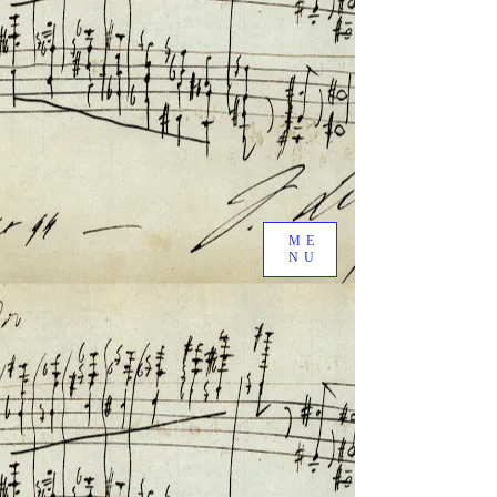
ME
NU