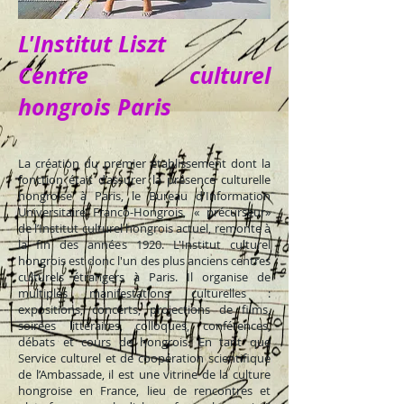
L'Institut Liszt
Centre culturel
hongrois Paris
La création du premier établissement dont la
fonction était d’assurer la présence culturelle
hongroise à Paris, le Bureau d'Information
Universitaire Franco-Hongrois, « précurseur»
de l’Institut culturel hongrois actuel, remonte à
la fin des années 1920. L'Institut culturel
hongrois est donc l'un des plus anciens centres
culturels étrangers à Paris. Il organise de
multiples manifestations culturelles :
expositions, concerts, projections de films,
soirées littéraires, colloques, conférences,
débats et cours de hongrois. En tant que
Service culturel et de coopération scientifique
de l’Ambassade, il est une vitrine de la culture
hongroise en France, lieu de rencontres et