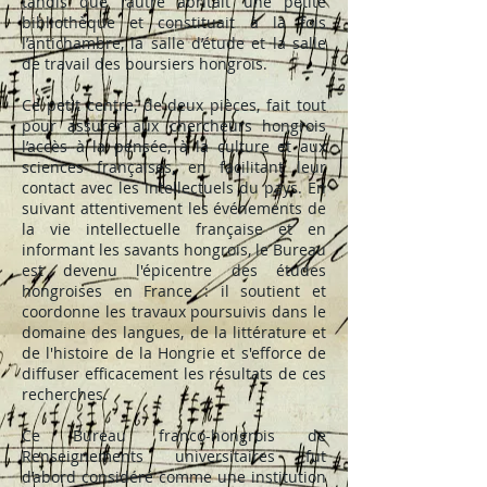
tandis que l’autre abritait une petite
bibliothèque et constituait à la fois
l’antichambre, la salle d’étude et la salle
de travail des boursiers hongrois.
Ce petit centre, de deux pièces, fait tout
pour assurer aux chercheurs hongrois
l’accès à la pensée, à la culture et aux
sciences françaises, en facilitant leur
contact avec les intellectuels du pays. En
suivant attentivement les événements de
la vie intellectuelle française et en
informant les savants hongrois, le Bureau
est devenu l'épicentre des études
hongroises en France : il soutient et
coordonne les travaux poursuivis dans le
domaine des langues, de la littérature et
de l'histoire de la Hongrie et s'efforce de
diffuser efficacement les résultats de ces
recherches.
Ce Bureau franco-hongrois de
Renseignements universitaires fut
d’abord considéré comme une institution